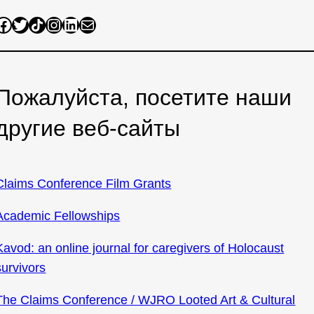
ook
Twitter
Share Icon
Instagram
LinkedIn
Mail
Пожалуйста, посетите наши
другие веб-сайты
Claims Conference Film Grants
Academic Fellowships
Kavod: an online journal for caregivers of Holocaust
survivors
The Claims Conference / WJRO Looted Art & Cultural