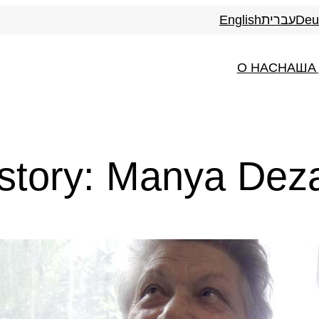
English
עברית
Deu
О НАС
НАША
 story: Manya Dez