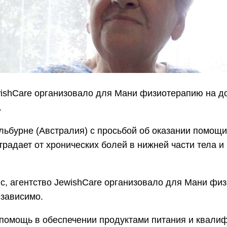
ishCare организовало для Мани физиотерапию на дом
.
льбурне (Австралия) с просьбой об оказании помощ
традает от хронических болей в нижней части тела и
 агентство JewishCare организовало для Мани физи
зависимо.
 помощь в обеспечении продуктами питания и квали