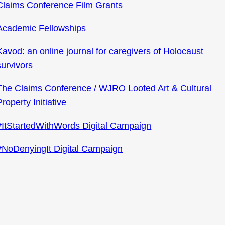
Claims Conference Film Grants
Academic Fellowships
Kavod: an online journal for caregivers of Holocaust
survivors
The Claims Conference / WJRO Looted Art & Cultural
Property Initiative
#ItStartedWithWords Digital Campaign
#NoDenyingIt Digital Campaign