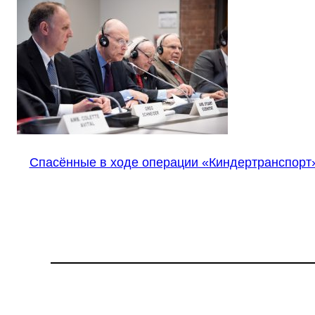
Спасённые в ходе операции «Киндертранспорт